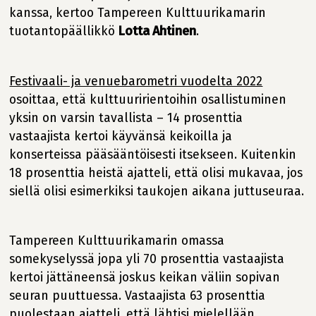
kanssa, kertoo Tampereen Kulttuurikamarin
tuotantopäällikkö
Lotta Ahtinen
.
Festivaali- ja venuebarometri vuodelta 2022
osoittaa, että kulttuuririentoihin osallistuminen
yksin on varsin tavallista – 14 prosenttia
vastaajista kertoi käyvänsä keikoilla ja
konserteissa pääsääntöisesti itsekseen. Kuitenkin
18 prosenttia heistä ajatteli, että olisi mukavaa, jos
siellä olisi esimerkiksi taukojen aikana juttuseuraa.
Tampereen Kulttuurikamarin omassa
somekyselyssä jopa yli 70 prosenttia vastaajista
kertoi jättäneensä joskus keikan väliin sopivan
seuran puuttuessa. Vastaajista 63 prosenttia
puolestaan ajatteli, että lähtisi mielellään