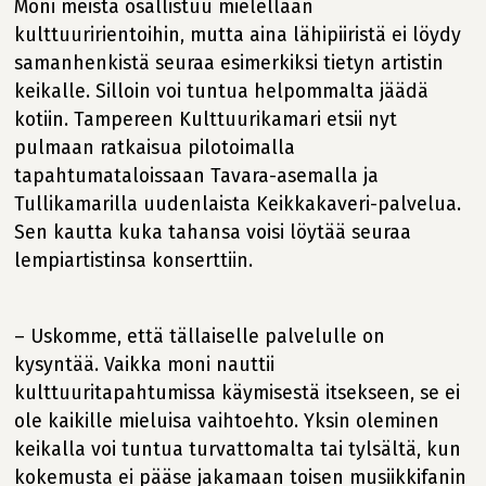
Moni meistä osallistuu mielellään
kulttuuririentoihin, mutta aina lähipiiristä ei löydy
samanhenkistä seuraa esimerkiksi tietyn artistin
keikalle. Silloin voi tuntua helpommalta jäädä
kotiin. Tampereen Kulttuurikamari etsii nyt
pulmaan ratkaisua pilotoimalla
tapahtumataloissaan Tavara-asemalla ja
Tullikamarilla uudenlaista Keikkakaveri-palvelua.
Sen kautta kuka tahansa voisi löytää seuraa
lempiartistinsa konserttiin.
– Uskomme, että tällaiselle palvelulle on
kysyntää. Vaikka moni nauttii
kulttuuritapahtumissa käymisestä itsekseen, se ei
ole kaikille mieluisa vaihtoehto. Yksin oleminen
keikalla voi tuntua turvattomalta tai tylsältä, kun
kokemusta ei pääse jakamaan toisen musiikkifanin