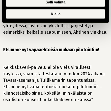
esteettömyyttä. Keikkakaverin pyytäminen
Salli valinta
seuraksi on hyvä vaihtoehto esimerkiksi silloin, jos
konserttiin osallistuminen yksin syystä tai toisesta
Kiellä
ahdistaa. Meihin voi aina olla myös etukäteen
yhteydessä, jos toivoo yksilöllisiä järjestelyjä
esimerkiksi keikalle saapumiseen, Ahtinen vinkkaa.
Etsimme nyt vapaaehtoisia mukaan pilotointiin!
Keikkakaveri-palvelu ei ole vielä virallisesti
käytössä, vaan sitä testataan vuoden 2024 aikana
Tavara-aseman ja Tullikamarin tapahtumissa.
Etsimme nyt vapaaehtoisia mukaan pilotointiin –
kiinnostaisiko sinua kokeilla, minkälaista on
osallistua konserttiin keikkakaverin kanssa?