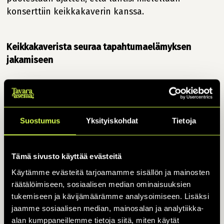
konserttiin keikkakaverin kanssa.
Keikkakaverista seuraa tapahtumaelämyksen
jakamiseen
Käytännössä Keikkakaveri-palvelu toimii näin:
kaverin etsijäksi voi ilmoittautua kuka tahansa
ilmoittautumislomakkeen kautta. Lomakkeella
Suostumus
Yksityiskohdat
Tietoja
kannattaa avata ajatuksiaan esimerkiksi siitä,
minkälaisen keikkakaverin toivoisi löytävänsä tai
Tämä sivusto käyttää evästeitä
minkä tyyppiseen tapahtumaan kaipaa seuraa.
Käytämme evästeitä tarjoamamme sisällön ja mainosten
räätälöimiseen, sosiaalisen median ominaisuuksien
Keikkakavereina toimivat vapaaehtoiset henkilöt.
tukemiseen ja kävijämäärämme analysoimiseen. Lisäksi
Tehtävä ei vaadi erityistä osaamista, mutta sitä
jaamme sosiaalisen median, mainosalan ja analytiikka-
alan kumppaneillemme tietoja siitä, miten käytät
varten annetaan lyhyt koulutus, jossa käydään