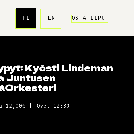
FI
EN
OSTA LIPUT
ypyt: Kyösti Lindeman
a Juntusen
äOrkesteri
a 12,00€
Ovet 12:30