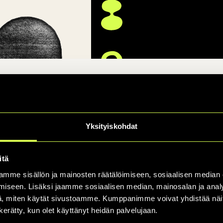
.30, tanssia klo 13–15.45. Liput 12,00€, tervetuloa!
Yksityiskohdat
itä
mme sisällön ja mainosten räätälöimiseen, sosiaalisen median
iseen. Lisäksi jaamme sosiaalisen median, mainosalan ja analy
, miten käytät sivustoamme. Kumppanimme voivat yhdistää näitä t
n kerätty, kun olet käyttänyt heidän palvelujaan.