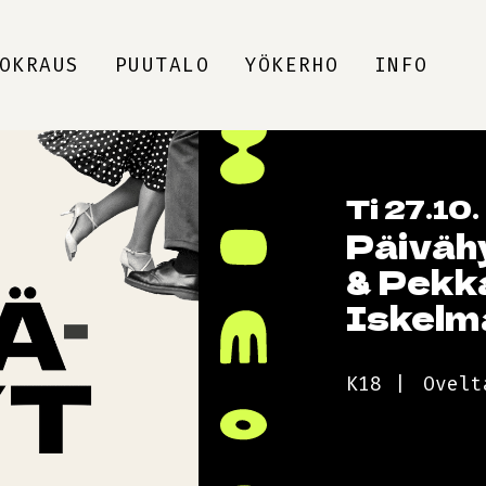
OKRAUS
PUUTALO
YÖKERHO
INFO
Ti 27.10.
Päiväh
& Pekk
Iskelm
K18
Ovelt