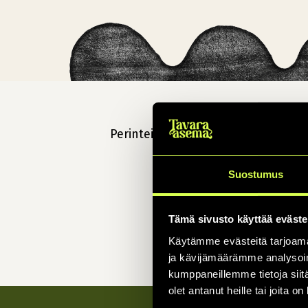
Perinteiset päivätanssit. Ovet klo 12
Suostumus
Tämä sivusto käyttää eväste
Käytämme evästeitä tarjoama
ja kävijämäärämme analysoim
kumppaneillemme tietoja siitä
olet antanut heille tai joita o