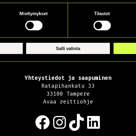
oudatetaan turvallisemman tilan p
Mieltymykset
Tilastot
NFO
YHTEYSTIEDOT
TILAA UUTISK
Salli valinta
Yhteystiedot ja saapuminen
Ratapihankatu 33
33100 Tampere
Avaa reittiohje
Facebook
Instagram
TikTok
LinkedIn