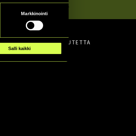
eriaatteita.
Lue lisää
Markkinointi
IRJE
ANNA PALAUTETTA
Salli kaikki