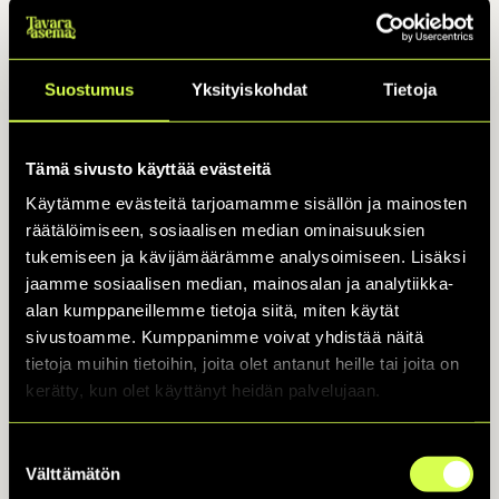
paljon radiosoittoa saaneen Liian myöhään -hitin.
Illan konserttilippu sisältää pääsyn myös
loppuillan nostalgiseen Diskoteekki Purkkaa ja
Suostumus
Yksityiskohdat
Tietoja
jytää -tapahtumaan!!
Tämä sivusto käyttää evästeitä
▫️Eteispalvelumaksu sisältyy sisäänpääsyn hintaan.
Käytämme evästeitä tarjoamamme sisällön ja mainosten
▫️Huomioithan saapuessasi liikenteen
räätälöimiseen, sosiaalisen median ominaisuuksien
poikkeusjärjestelyt ja muuttuneet kulkureitit!
tukemiseen ja kävijämäärämme analysoimiseen. Lisäksi
▫️Asiakkaana olevan henkilön avustaja pääsee
jaamme sosiaalisen median, mainosalan ja analytiikka-
tapahtumaan asiakkaan kanssa samalla lipulla.
alan kumppaneillemme tietoja siitä, miten käytät
sivustoamme. Kumppanimme voivat yhdistää näitä
tietoja muihin tietoihin, joita olet antanut heille tai joita on
kerätty, kun olet käyttänyt heidän palvelujaan.
Suostumuksen
Välttämätön
valinta