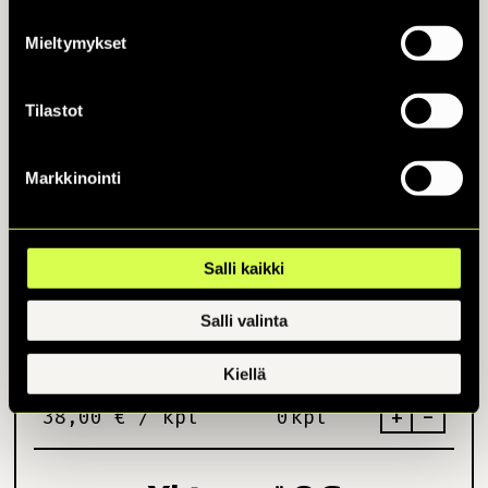
TAPAHTUMA FACEBOOKISSA
Mieltymykset
Tilastot
Osta lippuja
Markkinointi
Peruslippu
Salli kaikki
+
-
35,00 € / kpl
kpl
Salli valinta
Luonnonperintösäätiön
tukilippu
Kiellä
+
-
38,00 € / kpl
kpl