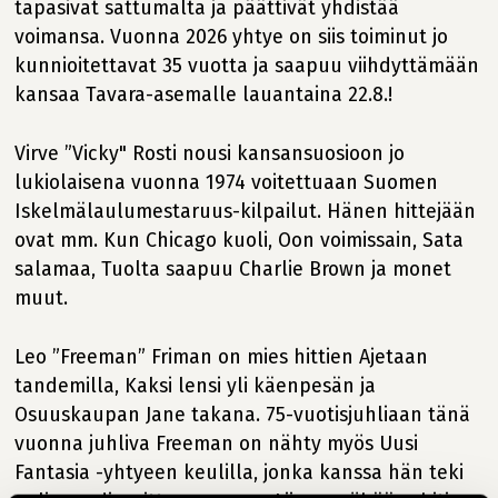
tapasivat sattumalta ja päättivät yhdistää
voimansa. Vuonna 2026 yhtye on siis toiminut jo
kunnioitettavat 35 vuotta ja saapuu viihdyttämään
kansaa Tavara-asemalle lauantaina 22.8.!
Virve ”Vicky" Rosti nousi kansansuosioon jo
lukiolaisena vuonna 1974 voitettuaan Suomen
Iskelmälaulumestaruus-kilpailut. Hänen hittejään
ovat mm. Kun Chicago kuoli, Oon voimissain, Sata
salamaa, Tuolta saapuu Charlie Brown ja monet
muut.
Leo ”Freeman” Friman on mies hittien Ajetaan
tandemilla, Kaksi lensi yli käenpesän ja
Osuuskaupan Jane takana. 75-vuotisjuhliaan tänä
vuonna juhliva Freeman on nähty myös Uusi
Fantasia -yhtyeen keulilla, jonka kanssa hän teki