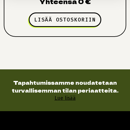
Yhteensä
0
€
LISÄÄ OSTOSKORIIN
Tapahtumissamme noudatetaan
turvallisemman tilan periaatteita.
Lue lisää