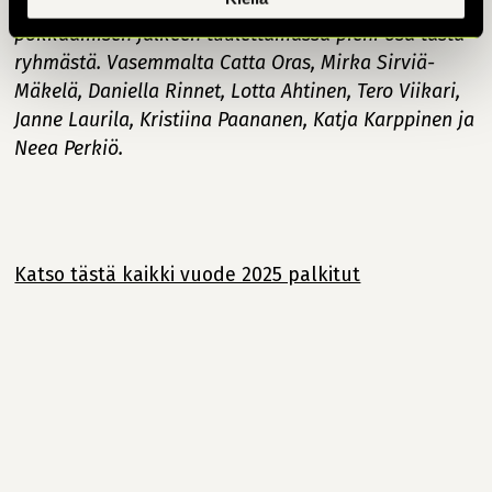
palkinnon mahdolliseksi – kuvassa pian pystin
pokkaamisen jälkeen tuulettamassa pieni osa tästä
ryhmästä. Vasemmalta Catta Oras, Mirka Sirviä-
Mäkelä, Daniella Rinnet, Lotta Ahtinen, Tero Viikari,
Janne Laurila, Kristiina Paananen, Katja Karppinen ja
Neea Perkiö.
Katso tästä kaikki vuode 2025 palkitut
Jatka