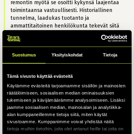
remontin myötä se osoitti kykynsä laajentaa
toimintaansa vastuullisesti. Historiallinen
tunnelma, laadukas tuotanto ja
ammattitaitoinen henkilökunta tekevät siitä
nopeasti nousevan esimerkin live-areenasta.
Suostumus
Yksityiskohdat
Tietoja
Kiitos äänestäjille ja raadille sekä tietysti upeille
Tämä sivusto käyttää evästeitä
artistille, yhteistyökumppaneille ja kaikille
Käytämme evästeitä tarjoamamme sisällön ja mainosten
kulttuurin ystäville, jotka käyvät
räätälöimiseen, sosiaalisen median ominaisuuksien
tapahtumissamme. Tästä on hyvä jatkaa kohti
tukemiseen ja kävijämäärämme analysoimiseen. Lisäksi
syksyn tapahtumia!
jaamme sosiaalisen median, mainosalan ja analytiikka-
alan kumppaneillemme tietoja siitä, miten käytät
sivustoamme. Kumppanimme voivat yhdistää näitä
Industry Awards
on palkintogaala, jossa palkitaan
tietoja muihin tietoihin, joita olet antanut heille tai joita on
vuosittain musiikki- ja media-alan ammattilaisia