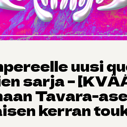
pereelle uusi qu
en sarja – [KVÄ
maan Tavara-as
isen kerran tou