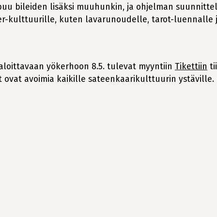
ipuu bileiden lisäksi muuhunkin, ja ohjelman suunnitt
-kulttuurille, kuten lavarunoudelle, tarot-luennalle ja
aloittavaan yökerhoon 8.5. tulevat myyntiin
Tikettiin
ti
ovat avoimia kaikille sateenkaarikulttuurin ystäville.