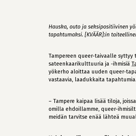
Hauska, outo ja seksipositiivinen y
tapahtumaksi. [KVÄÄR]:in taiteelline
Tampereen queer-taivaalle syttyy 
sateenkaarikulttuuria ja -ihmisiä
T
yökerho aloittaa uuden queer-tapah
vastaavia, laadukkaita tapahtumia
– Tampere kaipaa lisää tiloja, jo
omilla ehdoillamme, queer-ihmisiltä
meidän tarvitse enää lähteä muual