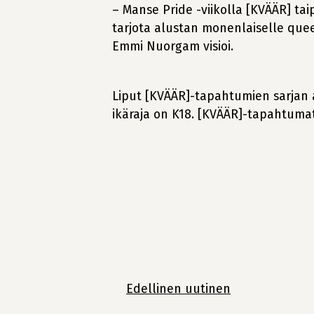
– Manse Pride -viikolla [KVÄÄR] ta
tarjota alustan monenlaiselle queer
Emmi Nuorgam visioi.
Liput [KVÄÄR]-tapahtumien sarjan 
ikäraja on K18. [KVÄÄR]-tapahtumat 
Jatka
lukemista
Edellinen uutinen