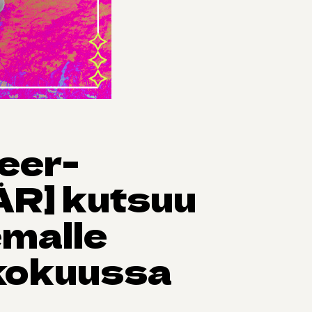
eer-
ÄR] kutsuu
emalle
kokuussa