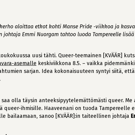
ökerho aloittaa etkot kohti Manse Pride -viikkoa ja ka
n johtaja Emmi Nuorgam tahtoo luoda Tampereelle lisää tu
toukokuussa uusi tähti. Queer-teemainen [KVÄÄR] kut
avara-asemalle
keskiviikkona 8.5. – vaikka pidemmänk
tumien sarjan. Idea kokonaisuuteen syntyi siitä, että 
.
issa saa olla täysin anteeksipyytelemättömästi queer.
 queer-ihmisille. Haaveenani on tuoda Tampereelle edes
le bailaamaan, sanoo [KVÄÄR]:in taiteellinen johtaja
E