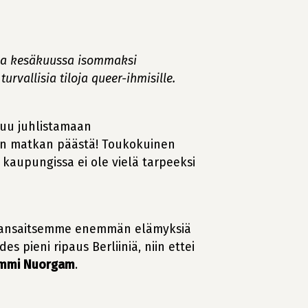
svaa kesäkuussa isommaksi
rvallisia tiloja queer-ihmisille.
suu juhlistamaan
in matkan päästä! Toukokuinen
kaupungissa ei ole vielä tarpeeksi
 Me ansaitsemme enemmän elämyksiä
 pieni ripaus Berliiniä, niin ettei
mmi Nuorgam
.