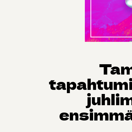
Tam
tapahtumi
juhli
ensimmä