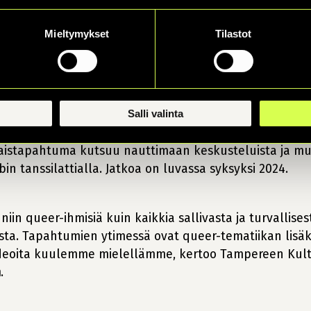
averi-pisteelle.
Mieltymykset
Tilastot
 kohti 10.–16.6. vietettävää
Manse Pride -viikkoa
, joss
Salli valinta
13.6. [KVÄÄR]-juhlinta kasvaa yökerhosta koko illan ke
lmaistapahtuma kutsuu nauttimaan keskusteluista ja mu
n tanssilattialla. Jatkoa on luvassa syksyksi 2024.
iin queer-ihmisiä kuin kaikkia sallivasta ja turvallises
. Tapahtumien ytimessä ovat queer-tematiikan lisäksi
ja ideoita kuulemme mielellämme, kertoo Tampereen Kult
n
.