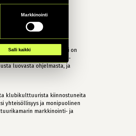
Markkinointi
a Tampereen Kulttuurikamari on
Salli kaikki
stäväksi elämykseksi. Tavara-
usta luovasta ohjelmasta, ja
ta klubikulttuurista kiinnostuneita
 yhteisöllisyys ja monipuolinen
tuurikamarin markkinointi- ja