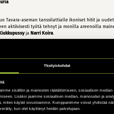
uria
uo Tavara-aseman tanssilattialle ikoniset hitit ja uudet
n aktiivisesti työtä tehnyt ja monilla areenoilla main
Kiukkupussy
ja
Narri Koira
.
pahtumien kokonaisuus on uusi avaus koko Suomen quee
mpereen bilekulttuuriin lisää turvallisia yökerhoja.
Yksityiskohdat
avara-aseman tapahtumissa, noudatetaan turvallisemman
 tulossa myös
Keikkakaveri
-toimintaa, eli mukaan voi 
itä
, vinkkaa Tavara-asemaa pyörittävän Tampereen Kulttuu
mme sisällön ja mainosten räätälöimiseen, sosiaalisen median
imiva
Lotta Ahtinen
.
iseen. Lisäksi jaamme sosiaalisen median, mainosalan ja analy
, miten käytät sivustoamme. Kumppanimme voivat yhdistää näitä t
n kerätty, kun olet käyttänyt heidän palvelujaan.
 voivat ottaa yhteyttä etukäteen
lomakkeen kautta
ta