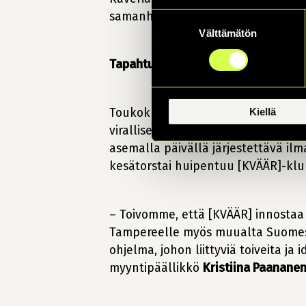
samanhenkisiä tapahtuman Keikkak
Suostumuksen
Välttämätön
valinta
Tapahtumalle luvassa myös jatkoa
Toukokuinen [KVÄÄR] aloittaa etkot
Kiellä
virallisena kumppanina. Torstaina 
asemalla päivällä järjestettävä i
kesätorstai huipentuu [KVÄÄR]-klubi
– Toivomme, että [KVÄÄR] innostaa n
Tampereelle myös muualta Suomesta
ohjelma, johon liittyviä toiveita 
myyntipäällikkö
Kristiina Paanane