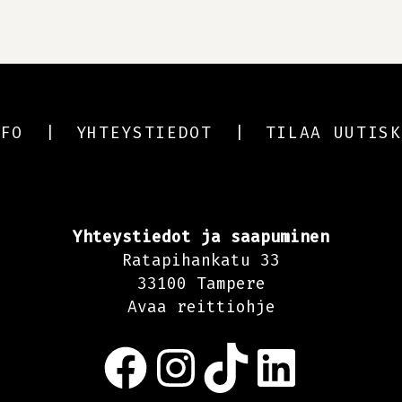
NFO
YHTEYSTIEDOT
TILAA UUTISK
Yhteystiedot ja saapuminen
Ratapihankatu 33
33100 Tampere
Avaa reittiohje
Facebook
Instagram
TikTok
LinkedIn