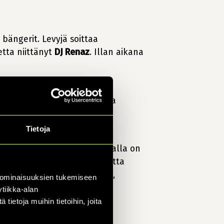
 bängerit. Levyjä soittaa
etta niittänyt
DJ Renaz
. Illan aikana
r-kentälle. Ideana on luoda
Tietoja
 tilan periaatteita ja paikalla on
kysyä uuden palvelumme kautta
rikamarin tuotantopäällikkö,
 ominaisuuksien tukemiseen
tiikka-alan
ietoja muihin tietoihin, joita
i tulla tapaamaan muita