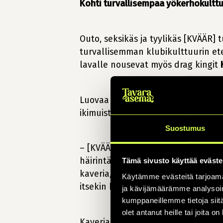
Kohti turvallisempaa yökerhokulttu
Outo, seksikäs ja tyylikäs [KVÄÄR] t
turvallisemman klubikulttuurin etee
lavalle nousevat myös drag kingit
Luovaa ilotulitusta tarjoileva ta
ikimuistoisia elämyksiä ja tuoda Ta
Suostumus
– [KVÄÄR]:issä, kuten muissakin T
häirintäyhdyshenkilö. Bileisiin on
Tämä sivusto käyttää eväste
kaveria, jos ei halua juhlia yksin
Käytämme evästeitä tarjoama
itsekin häirintäyhdyshenkilönä to
ja kävijämäärämme analysoim
kumppaneillemme tietoja siitä
olet antanut heille tai joita o
Kaveria [KVÄÄR]-yökerhoon etsivät